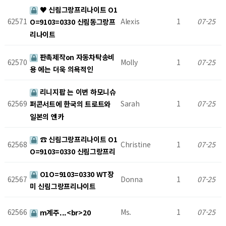
♥ 신림그랑프리나이트 O1
62571
Alexis
1
07-25
O=9103=0330 신림동그랑프
리나이트
판촉제작on 자동차탁송비
62570
Molly
1
07-25
용 에는 더욱 의욕적인
리니지팝 는 이번 하모니슈
62569
Sarah
1
07-25
퍼콘서트에 한국의 트로트와
일본의 엔카
☎ 신림그랑프리나이트 O1
62568
Christine
1
07-25
O=9103=0330 신림그랑프리
O1O=9103=0330 WT장
62567
Donna
1
07-25
미 신림그랑프리나이트
62566
Ms.
1
07-25
m계주...<br>20