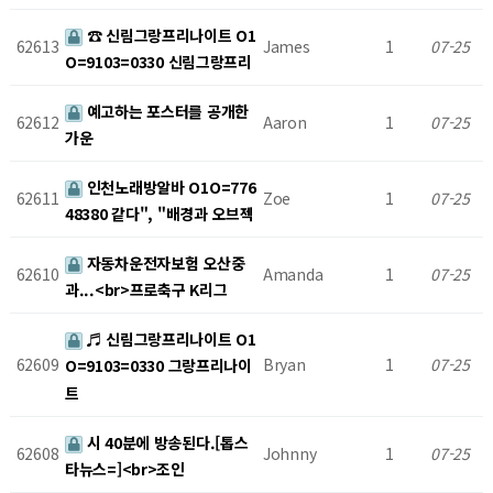
☎ 신림그랑프리나이트 O1
62613
James
1
07-25
O=9103=0330 신림그랑프리
예고하는 포스터를 공개한
62612
Aaron
1
07-25
가운
인천노래방알바 O1O=776
62611
Zoe
1
07-25
48380 같다", "배경과 오브젝
자동차운전자보험 오산중
62610
Amanda
1
07-25
과...<br>프로축구 K리그
♬ 신림그랑프리나이트 O1
62609
Bryan
1
07-25
O=9103=0330 그랑프리나이
트
시 40분에 방송된다.[톱스
62608
Johnny
1
07-25
타뉴스=]<br>조인