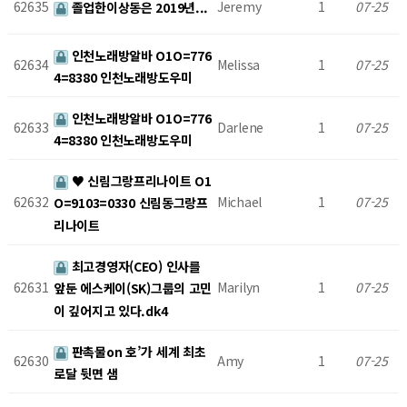
62635
Jeremy
1
07-25
졸업한이상동은 2019년...
인천노래방알바 O1O=776
62634
Melissa
1
07-25
4=8380 인천노래방도우미
인천노래방알바 O1O=776
62633
Darlene
1
07-25
4=8380 인천노래방도우미
♥ 신림그랑프리나이트 O1
62632
Michael
1
07-25
O=9103=0330 신림동그랑프
리나이트
최고경영자(CEO) 인사를
62631
Marilyn
1
07-25
앞둔 에스케이(SK)그룹의 고민
이 깊어지고 있다.dk4
판촉물on 호’가 세계 최초
62630
Amy
1
07-25
로달 뒷면 샘