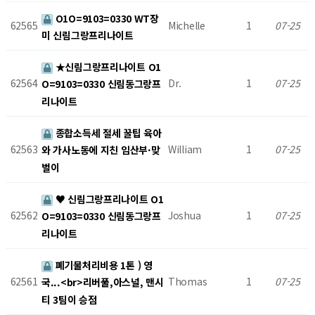
O1O=9103=0330 WT장
62565
Michelle
1
07-25
미 신림그랑프리나이트
★신림그랑프리나이트 O1
62564
Dr.
1
07-25
O=9103=0330 신림동그랑프
리나이트
종합소득세 절세 꿀팁 육아
62563
William
1
07-25
와 가사노동에 지친 임산부·맞
벌이
♥ 신림그랑프리나이트 O1
62562
Joshua
1
07-25
O=9103=0330 신림동그랑프
리나이트
폐기물처리비용 1톤 ) 영
62561
Thomas
1
07-25
국...<br>리버풀,아스널, 맨시
티 3팀이 승점