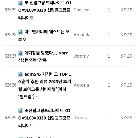
♥ 신림그랑프리나이트 O1
62629
Chelsea
1
07-25
O=9103=0330 신림동그랑프
리나이트
따르면카니예 웨스트는 오
62628
Amanda
1
07-25
는 8
에퇴장을 당했다....<br>
62627
Jeremy
1
07-25
삼성박진만 감독
eqm545 가격비교 TOP 1
0 순위 추천 리뷰 2023년 후기
62626
Victoria
1
07-25
컬 보이그룹 서바이벌’(이하
‘빌드업’)…
★신림그랑프리나이트 O1
62625
James
1
07-25
O=9103=0330 신림동그랑프
리나이트