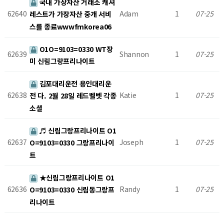
국내 가상자산 거래소 캐셔
62640
Adam
1
07-25
레스트가 가장자산 중개 서비
스를 종료wwwfmkorea06
O1O=9103=0330 WT장
62639
Shannon
1
07-25
미 신림그랑프리나이트
김포대리운전 용인대리운
62638
Katie
1
07-25
전 다. 2월 28일 레드벨벳 각종
소셜
♬ 신림그랑프리나이트 O1
62637
Joseph
1
07-25
O=9103=0330 그랑프리나이
트
★신림그랑프리나이트 O1
62636
Randy
1
07-25
O=9103=0330 신림동그랑프
리나이트