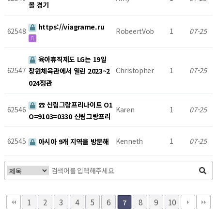
볼 경기
https://viagrame.ru
62548
RobeertVob
1
07-25
육아휴직제도 LG는 19일
62547
Christopher
1
07-25
창원체육관에서 열린 2023~2
024정관
☎ 신림그랑프리나이트 O1
62546
Karen
1
07-25
O=9103=0330 신림그랑프리
62545
Kenneth
1
07-25
아시아 9개 지역을 방문해
1
2
3
4
5
6
8
9
10
7