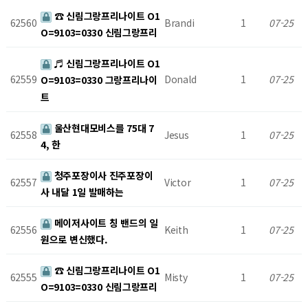
☎ 신림그랑프리나이트 O1
62560
Brandi
1
07-25
O=9103=0330 신림그랑프리
♬ 신림그랑프리나이트 O1
62559
Donald
1
07-25
O=9103=0330 그랑프리나이
트
울산현대모비스를 75대 7
62558
Jesus
1
07-25
4, 한
청주포장이사 진주포장이
62557
Victor
1
07-25
사 내달 1일 발매하는
메이저사이트 칭 밴드의 일
62556
Keith
1
07-25
원으로 변신했다.
☎ 신림그랑프리나이트 O1
62555
Misty
1
07-25
O=9103=0330 신림그랑프리