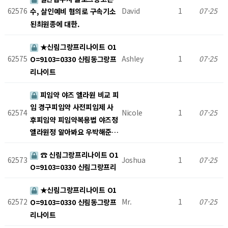
62576
David
1
07-25
수, 살인예비 혐의로 구속기소
된최원종에 대한.
★신림그랑프리나이트 O1
62575
Ashley
1
07-25
O=9103=0330 신림동그랑프
리나이트
피임약 야즈 엘라원 비교 피
임 경구피임약 사전피임제 사
62574
Nicole
1
07-25
후피임약 피임약복용법 야즈정
엘라원정 알아봐요 우박해준…
☎ 신림그랑프리나이트 O1
62573
Joshua
1
07-25
O=9103=0330 신림그랑프리
★신림그랑프리나이트 O1
62572
Mr.
1
07-25
O=9103=0330 신림동그랑프
리나이트