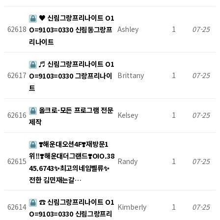
♥ 신림그랑프리나이트 O1
62618
Ashley
1
07-25
O=9103=0330 신림동그랑프
리나이트
♬ 신림그랑프리나이트 O1
62617
Brittany
1
07-25
O=9103=0330 그랑프리나이
트
올크로-모든 프로그램 전문
62616
Kelsey
1
07-25
제작
❣️해운대오션4F❣️재방문1
위!!❣️해운대더그랜드❣️OIO.38
62615
Randy
1
07-25
45.6743✨최고의네임벨류✨
전한 김민재는갈…
☎ 신림그랑프리나이트 O1
62614
Kimberly
1
07-25
O=9103=0330 신림그랑프리