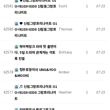
★신림그랑프리나이트 O1
62581
Scott
1
07-25
O=9103=0330 신림동그랑프
리나이트
♥ 신림그랑프리나이트 O1
62580
Thomas
1
07-25
O=9103=0330 신림동그랑프
리나이트
하이백링크 라마 첫 출연이
62579
Brittany
1
07-25
다. 5일 드라마 관계자는 이토
록 친밀
청주포장이사 UNG&YOO
62578
Amber
1
07-25
&MOON)
♬ 신림그랑프리나이트 O1
62577
Heather
1
07-25
O=9103=0330 그랑프리나이
트
일산법무사 블로그광고온