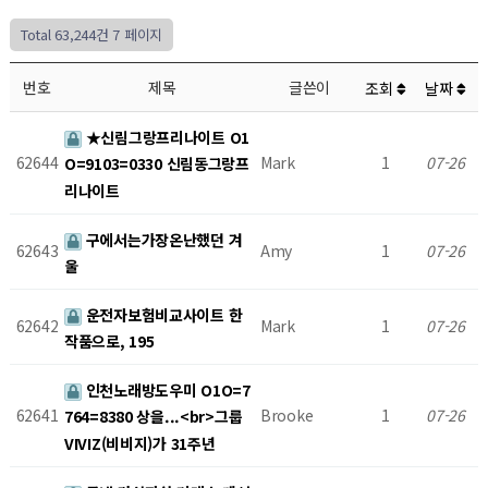
Total 63,244건
7 페이지
번호
제목
글쓴이
조회
날짜
★신림그랑프리나이트 O1
62644
Mark
1
07-26
O=9103=0330 신림동그랑프
리나이트
구에서는가장온난했던 겨
62643
Amy
1
07-26
울
운전자보험비교사이트 한
62642
Mark
1
07-26
작품으로, 195
인천노래방도우미 O1O=7
62641
Brooke
1
07-26
764=8380 상을...<br>그룹
VIVIZ(비비지)가 31주년