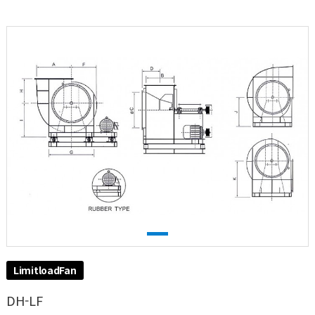
LimitloadFan
DH-LF