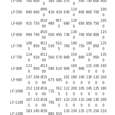
LF-500
760
600
385
380
570
550
750
600
900
0
0
Ø90
110
100
LF-550
840
660
420
420
630
600
800
700
0
0
0
Ø10
457.
120
105
LF-600
915
750
480
680
650
850
750
00
5
0
0
Ø10
130
115
LF-650
990
790
500
495
730
700
950
800
50
0
0
106
Ø11
532.
140
100
125
LF-700
850
530
760
750
850
5
50
5
0
0
0
114
Ø12
150
110
135
LF-750
910
560
570
840
800
950
0
00
0
0
0
122
Ø13
160
115
100
140
LF-800
950
580
610
900
900
0
00
0
0
0
0
137
106
Ø15
101
180
100
130
110
160
LF-900
675
685
0
0
00
0
0
0
0
0
0
152
118
Ø16
762.
112
200
105
145
125
180
LF-1000
725
5
0
00
5
5
0
0
0
0
0
167
132
Ø18
837.
123
220
115
160
135
200
LF-1100
795
5
0
00
5
5
0
0
0
0
0
183
145
Ø20
133
230
125
175
150
210
LF-1200
885
915