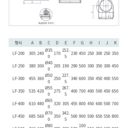
형식
A
B
C
D
E
F
G
H
I
J
K
Ø35
152.
LF-200
305
240
170
230
450
250
300
250
350
0
5
Ø40
LF-250
380
300
205
190
290
500
300
350
300
450
0
Ø50
227.
LF-300
455
360
250
340
600
350
450
400
550
0
5
Ø55
267.
LF-350
535
420
275
400
700
400
500
450
650
0
5
Ø65
LF-400
610
480
320
305
455
800
450
600
500
700
0
Ø70
342.
LF-450
685
560
350
500
900
500
650
550
800
0
5
Ø80
100